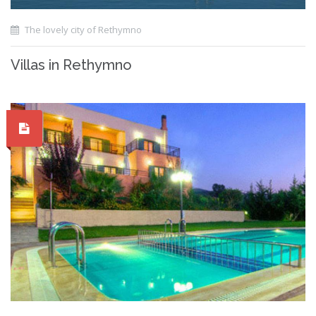
The lovely city of Rethymno
Villas in Rethymno