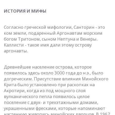
ИСТОРИЯ И МИФЫ
Согласно греческой мифологии, Санторин - это
ком земли, подаренный Аргонавтам морским
богом Тритоном, сыном Нептуна и Венеры.
Каллисти - такое имя дали этому острову
аргонавты.
Древнейшее население острова, которое
появилось здесь около 3000 года до н.э., было
догреческим. Присутствие влияния Минойского
Крита было установлено при раскопках на
Акротири, когда из под мощного слоя
вулканического пепла появилось целое
поселение с двух- и трехэтажными домами,
украшенными фресками, которые напоминают
настенную живопись минойских дворцов. В 1967