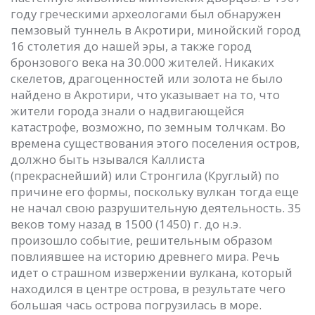
году греческими археологами был обнаружен
пемзовый туннель в Акротири, минойский город
16 столетия до нашей эры, а также город
бронзового века на 30.000 жителей. Никаких
скелетов, драгоценностей или золота не было
найдено в Акротири, что указывает на то, что
жители города знали о надвигающейся
катастрофе, возможно, по земным толчкам. Во
времена существования этого поселения остров,
должно быть нзывался Каллиста
(прекраснейший) или Стронгила (Круглый) по
причине его формы, поскольку вулкан тогда еще
не начал свою разрушительную деятельность. 35
веков тому назад в 1500 (1450) г. до н.э.
произошло событие, решительным образом
повлиявшее на историю древнего мира. Речь
идет о страшном извержении вулкана, который
находился в центре острова, в результате чего
большая чась острова погрузилась в море.