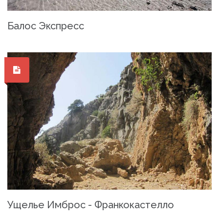
Балос Экспресс
Ущелье Имброс - Франкокастелло