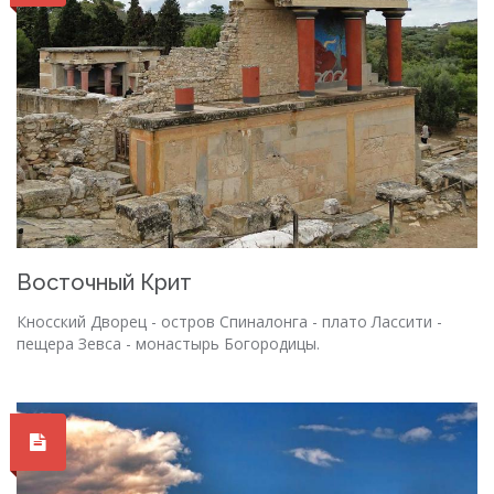
Восточный Крит
Кносский Дворец - остров Спиналонга - плато Лассити -
пещера Зевса - монастырь Богородицы.