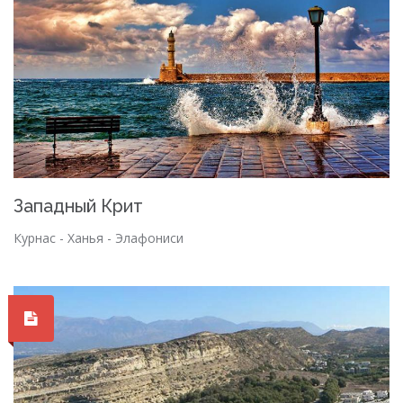
Западный Крит
Курнас - Ханья - Элафониси